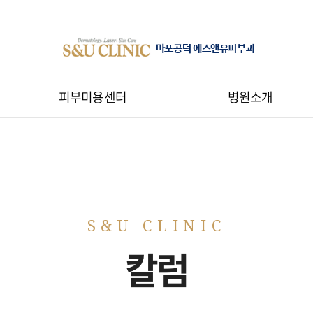
마포공덕 에스앤유피부과
피부미용센터
병원소개
칼럼