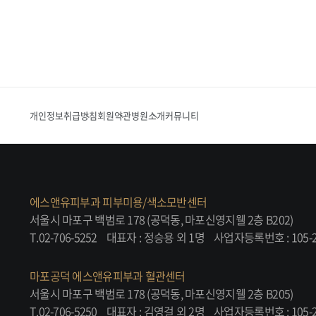
개인정보취급방침
회원약관
병원소개
커뮤니티
에스앤유피부과 피부미용/색소모반센터
서울시 마포구 백범로 178 (공덕동, 마포신영지웰 2층 B202)
T.02-706-5252
대표자 : 정승용 외 1명
사업자등록번호 : 105-2
마포공덕 에스앤유피부과 혈관센터
서울시 마포구 백범로 178 (공덕동, 마포신영지웰 2층 B205)
T.02-706-5250
대표자 : 김영걸 외 2명
사업자등록번호 : 105-2