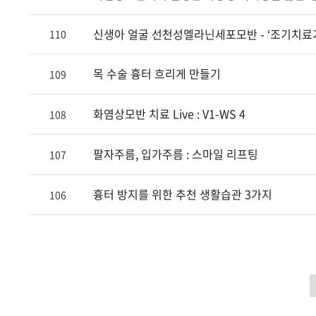
신생아 얼굴 선천성멜라닌세포모반 - ‘조기치료
110
목 수술 흉터 흐리게 만들기
109
화염상모반 치료 Live : V1-WS 4
108
팔자주름, 입가주름 : 스마일 리프팅
107
흉터 방지를 위한 추천 생활습관 3가지
106