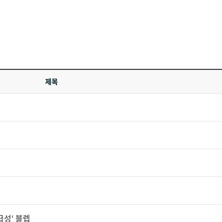
제목
급성‘ 블렙