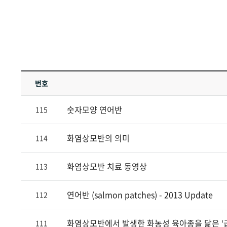
번호
숫자모양 연어반
115
화염상모반의 의미
114
화염상모반 치료 동영상
113
연어반 (salmon patches) - 2013 Update
112
화염상모반에서 발생한 화농성 육아종을 닮은 ‘
111