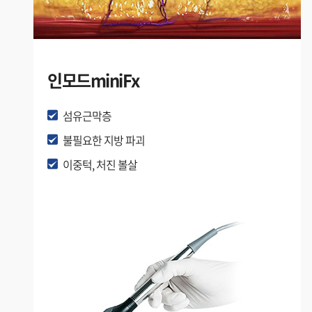
인모드miniFx
섬유근막층
불필요한 지방 파괴
이중턱, 처진 볼살