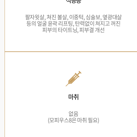
적응증
팔자윗살, 쳐진 볼살, 이중턱, 심술보, 옆광대살
등의 얼굴 윤곽 리프팅, 탄력없이 쳐지고 꺼진
피부의 타이트닝, 피부결 개선
마취
없음
(모피우스8은 마취 필요)