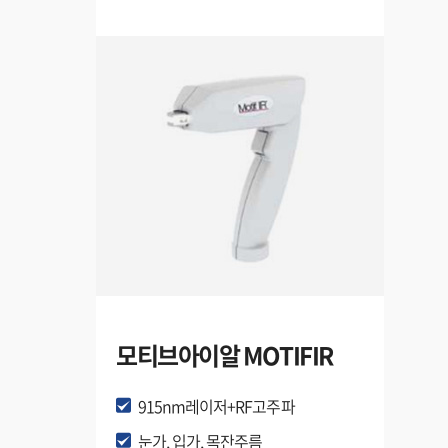
모티브아이알 MOTIFIR
915nm레이저+RF고주파
눈가, 입가, 목잔주름