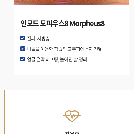
인모드 모피우스8 Morpheus8
진피, 지방층
니들을 이용한 침습적 고주파에너지 전달
얼굴 윤곽 리프팅, 늘어진 살 정리