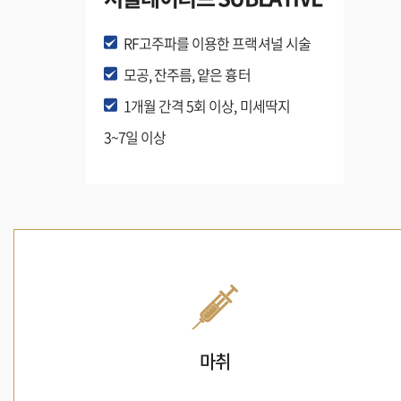
RF고주파를 이용한 프랙셔널 시술
모공, 잔주름, 얕은 흉터
1개월 간격 5회 이상, 미세딱지
3~7일 이상
마취