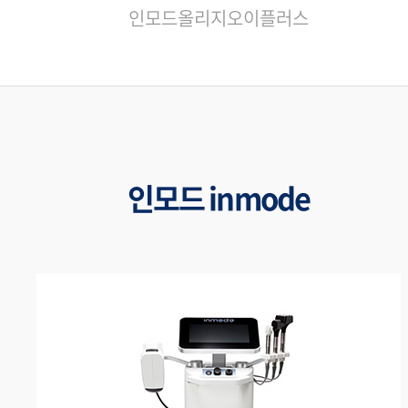
인모드
올리지오
이플러스
인모드 inmode