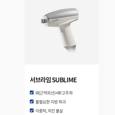
서브라임 SUBLIME
IR(근적외선)+RF고주파
불필요한 지방 파괴
이중턱, 처진 볼살