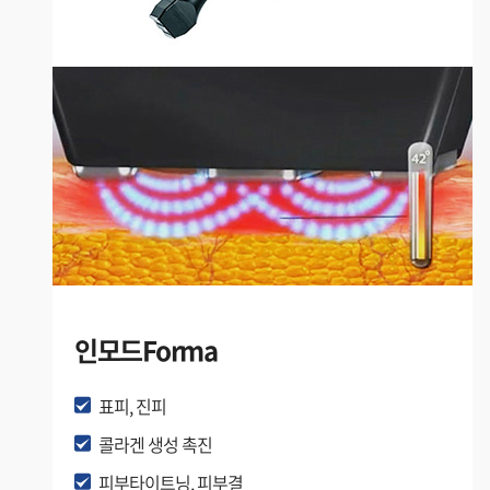
인모드Forma
표피, 진피
콜라겐 생성 촉진
피부타이트닝, 피부결