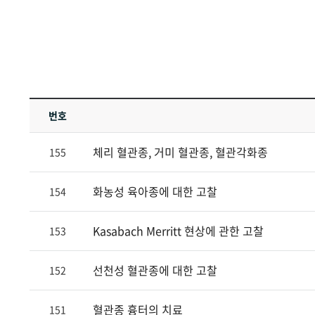
번호
체리 혈관종, 거미 혈관종, 혈관각화종
155
화농성 육아종에 대한 고찰
154
Kasabach Merritt 현상에 관한 고찰
153
선천성 혈관종에 대한 고찰
152
혈관종 흉터의 치료
151