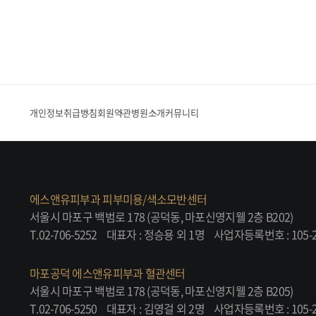
개인정보취급방침
회원약관
병원소개
커뮤니티
에스앤유피부과 피부미용/색소모반센터
서울시 마포구 백범로 178 (공덕동, 마포신영지웰 2층 B202)
T.02-706-5252
대표자 : 정승용 외 1명
사업자등록번호 : 105-2
마포공덕 에스앤유피부과 혈관센터
서울시 마포구 백범로 178 (공덕동, 마포신영지웰 2층 B205)
T.02-706-5250
대표자 : 김영걸 외 2명
사업자등록번호 : 105-2