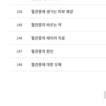
혈관종에 생기는 피부 궤양
150
혈관종의 바르는 약
149
혈관종의 레이저 치료
148
혈관종의 원인
147
혈관종에 대한 오해
146