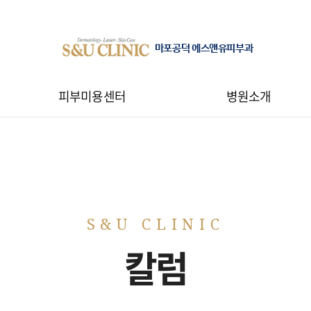
마포공덕 에스앤유피부과
피부미용센터
병원소개
칼럼