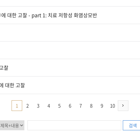
대한 고찰 - part 1: 치료 저항성 화염상모반
 고찰
에 대한 고찰
1
2
3
4
5
6
7
8
9
10
검색