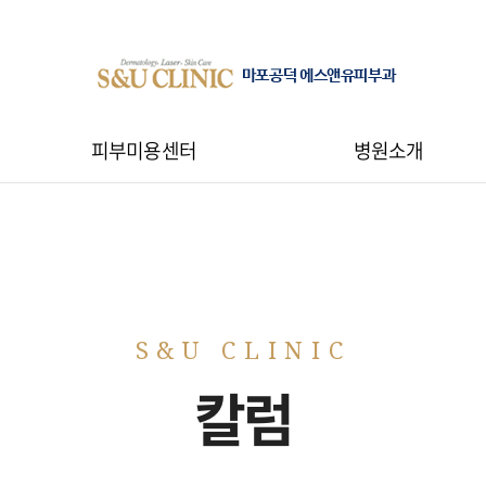
마포공덕 에스앤유피부과
피부미용센터
병원소개
칼럼