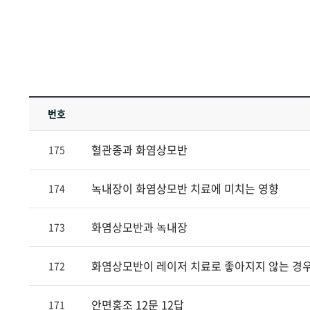
번호
혈관종과 화염상모반
175
녹내장이 화염상모반 치료에 미치는 영향
174
화염상모반과 녹내장
173
화염상모반이 레이저 치료로 좋아지지 않는 경우에 대
172
안면홍조 12문 12답
171