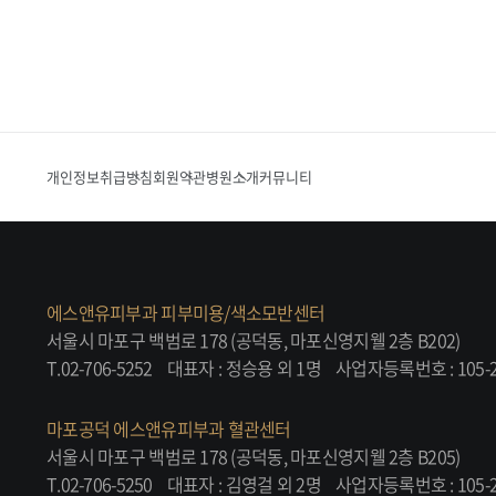
개인정보취급방침
회원약관
병원소개
커뮤니티
에스앤유피부과 피부미용/색소모반센터
서울시 마포구 백범로 178 (공덕동, 마포신영지웰 2층 B202)
T.02-706-5252
대표자 : 정승용 외 1명
사업자등록번호 : 105-2
마포공덕 에스앤유피부과 혈관센터
서울시 마포구 백범로 178 (공덕동, 마포신영지웰 2층 B205)
T.02-706-5250
대표자 : 김영걸 외 2명
사업자등록번호 : 105-2