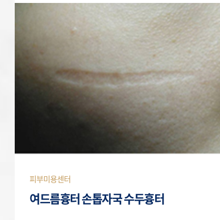
피부미용센터
여드름흉터 손톱자국 수두흉터