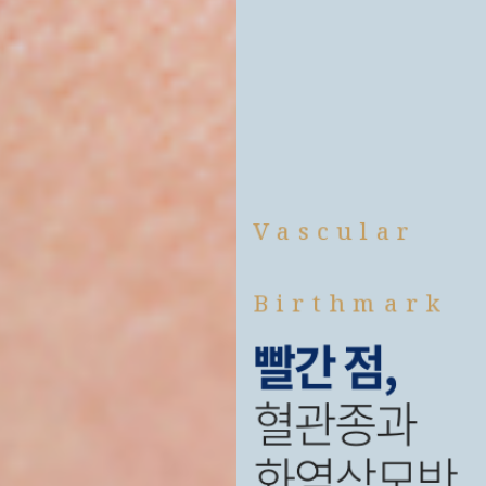
Birthmark
조기 치료
는
아기의
예쁜 얼굴을
되찾아