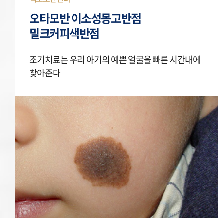
오타모반 이소성몽고반점
밀크커피색반점
조기치료는 우리 아기의 예쁜 얼굴을 빠른 시간내에
찾아준다