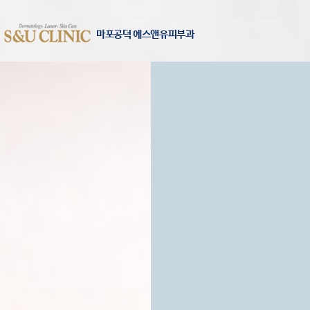
마포공덕 에스앤유피부과