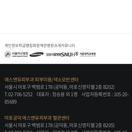
개인정보취급방침
회원약관
병원소개
커뮤니티
에스앤유피부과 피부미용/색소모반센터
서울시 마포구 백범로 178 (공덕동, 마포신영지웰 2층 B202)
T.02-706-5252
대표자 : 정승용 외 1명
사업자등록번호 : 105-20-
85689
마포공덕 에스앤유피부과 혈관센터
서울시 마포구 백범로 178 (공덕동, 마포신영지웰 2층 B205)