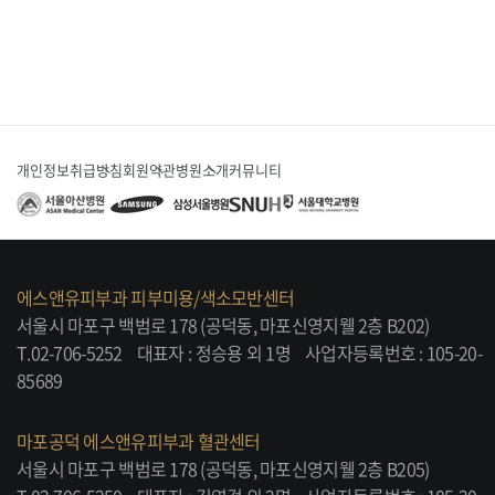
개인정보취급방침
회원약관
병원소개
커뮤니티
에스앤유피부과 피부미용/색소모반센터
서울시 마포구 백범로 178 (공덕동, 마포신영지웰 2층 B202)
T.02-706-5252
대표자 : 정승용 외 1명
사업자등록번호 : 105-20-
85689
마포공덕 에스앤유피부과 혈관센터
서울시 마포구 백범로 178 (공덕동, 마포신영지웰 2층 B205)