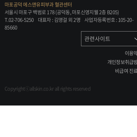
마포공덕 에스앤유피부과 혈관센터
서울시 마포구 백범로 178 (공덕동, 마포신영지웰 2층 B205)
T.02-706-5250
대표자 : 김영걸 외 2명
사업자등록번호 : 105-20-
85660
관련사이트
이용
개인정보취급
비급여 진
Copyrightⓒallskin.co.kr all rights reserved