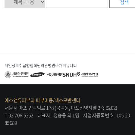
검색
개인정보취급방침
회원약관
병원소개
커뮤니티
에스앤유피부과 피부미용/색소모반센터
서울시 마포구 백범로 178 (공덕동, 마포신영지웰 2층 B202)
T.02-706-5252
대표자 : 정승용 외 1명
사업자등록번호 : 105-20-
85689