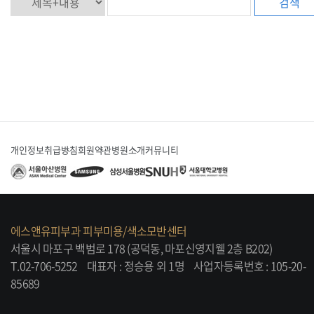
검색
개인정보취급방침
회원약관
병원소개
커뮤니티
에스앤유피부과 피부미용/색소모반센터
서울시 마포구 백범로 178 (공덕동, 마포신영지웰 2층 B202)
T.02-706-5252
대표자 : 정승용 외 1명
사업자등록번호 : 105-20-
85689