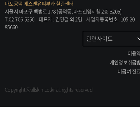
마포공덕 에스앤유피부과 혈관센터
서울시 마포구 백범로 178 (공덕동, 마포신영지웰 2층 B205)
T.02-706-5250
대표자 : 김영걸 외 2명
사업자등록번호 : 105-20-
85660
관련사이트
이용
개인정보취급
비급여 진
Copyrightⓒallskin.co.kr all rights reserved