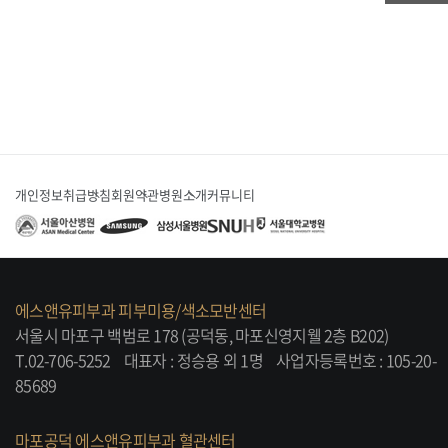
개인정보취급방침
회원약관
병원소개
커뮤니티
에스앤유피부과 피부미용/색소모반센터
서울시 마포구 백범로 178 (공덕동, 마포신영지웰 2층 B202)
T.02-706-5252
대표자 : 정승용 외 1명
사업자등록번호 : 105-20-
85689
마포공덕 에스앤유피부과 혈관센터