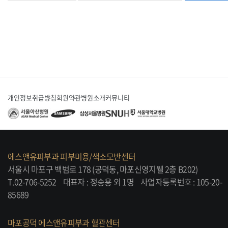
개인정보취급방침
회원약관
병원소개
커뮤니티
에스앤유피부과 피부미용/색소모반센터
서울시 마포구 백범로 178 (공덕동, 마포신영지웰 2층 B202)
T.02-706-5252
대표자 : 정승용 외 1명
사업자등록번호 : 105-20-
85689
마포공덕 에스앤유피부과 혈관센터