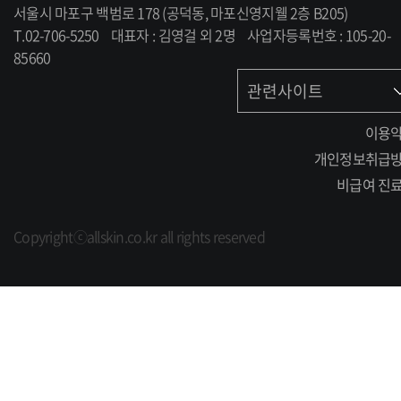
서울시 마포구 백범로 178 (공덕동, 마포신영지웰 2층 B205)
T.02-706-5250
대표자 : 김영걸 외 2명
사업자등록번호 : 105-20-
85660
관련사이트
이용
개인정보취급
비급여 진
Copyrightⓒallskin.co.kr all rights reserved