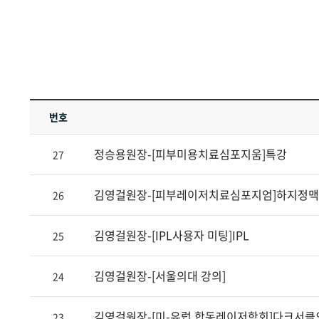
번호
정승용원장-[피부미용치료심포지움]특강
27
김영걸원장-[피부레이저치료심포지엄]하지정맥의
26
김영걸원장-[IPL사용자 미팅]IPL
25
김영걸원장-[서울의대 강의]
24
김영걸원장-[미-유럽 합동레이저학회]다크서클
23