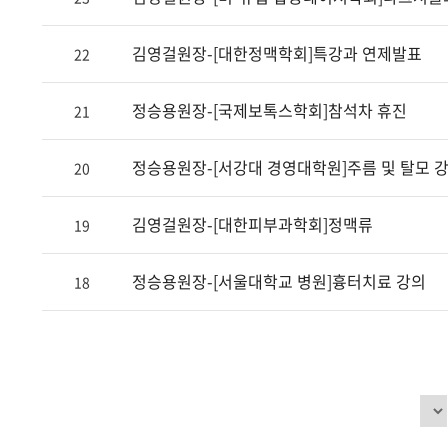
김영걸원장-[대한정맥학회]특강과 연제발표
22
정승용원장-[국제보톡스학회]참석차 휴진
21
정승용원장-[서강대 경영대학원]주름 및 탈모 
20
김영걸원장-[대한피부과학회]정맥류
19
정승용원장-[서울대학교 병원]흉터치료 강의
18