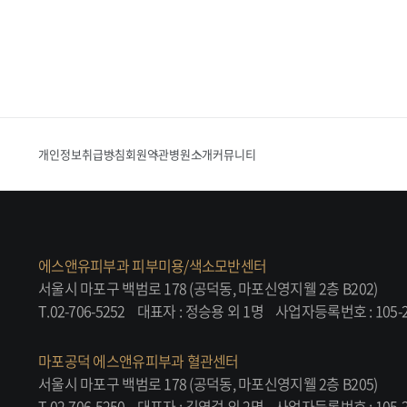
개인정보취급방침
회원약관
병원소개
커뮤니티
에스앤유피부과 피부미용/색소모반센터
서울시 마포구 백범로 178 (공덕동, 마포신영지웰 2층 B202)
T.02-706-5252
대표자 : 정승용 외 1명
사업자등록번호 : 105-2
마포공덕 에스앤유피부과 혈관센터
서울시 마포구 백범로 178 (공덕동, 마포신영지웰 2층 B205)
T.02-706-5250
대표자 : 김영걸 외 2명
사업자등록번호 : 105-2