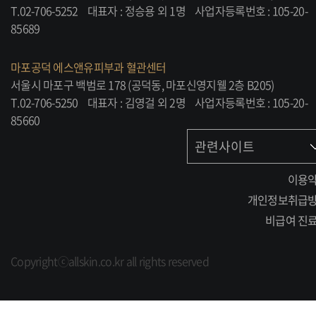
T.02-706-5252
대표자 : 정승용 외 1명
사업자등록번호 : 105-20-
85689
마포공덕 에스앤유피부과 혈관센터
서울시 마포구 백범로 178 (공덕동, 마포신영지웰 2층 B205)
T.02-706-5250
대표자 : 김영걸 외 2명
사업자등록번호 : 105-20-
85660
관련사이트
이용
개인정보취급
비급여 진
Copyrightⓒallskin.co.kr all rights reserved