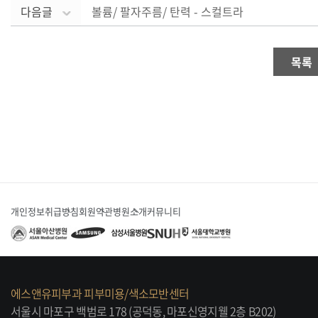
다음글
볼륨/ 팔자주름/ 탄력 - 스컬트라
목록
개인정보취급방침
회원약관
병원소개
커뮤니티
에스앤유피부과 피부미용/색소모반센터
서울시 마포구 백범로 178 (공덕동, 마포신영지웰 2층 B202)