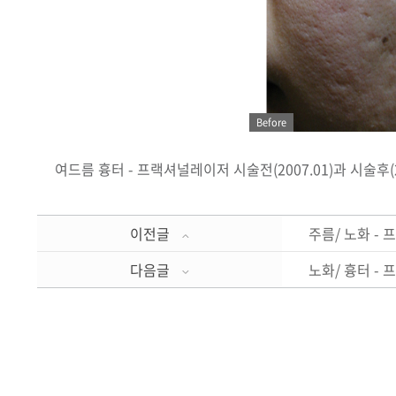
Before
여드름 흉터 - 프랙셔널레이저 시술전(2007.01)과 시술후(2
이전글
주름/ 노화 -
다음글
노화/ 흉터 -