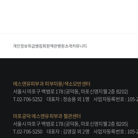
개인정보취급방침
회원약관
병원소개
커뮤니티
에스앤유피부과 피부미용/색소모반센터
서울시 마포구 백범로 178 (공덕동, 마포신영지웰 2층 B202)
T.02-706-5252
대표자 : 정승용 외 1명
사업자등록번호 : 105-2
마포공덕 에스앤유피부과 혈관센터
서울시 마포구 백범로 178 (공덕동, 마포신영지웰 2층 B205)
T.02-706-5250
대표자 : 김영걸 외 2명
사업자등록번호 : 105-2