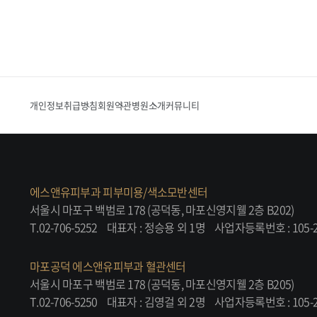
개인정보취급방침
회원약관
병원소개
커뮤니티
에스앤유피부과 피부미용/색소모반센터
서울시 마포구 백범로 178 (공덕동, 마포신영지웰 2층 B202)
T.02-706-5252
대표자 : 정승용 외 1명
사업자등록번호 : 105-2
마포공덕 에스앤유피부과 혈관센터
서울시 마포구 백범로 178 (공덕동, 마포신영지웰 2층 B205)
T.02-706-5250
대표자 : 김영걸 외 2명
사업자등록번호 : 105-2