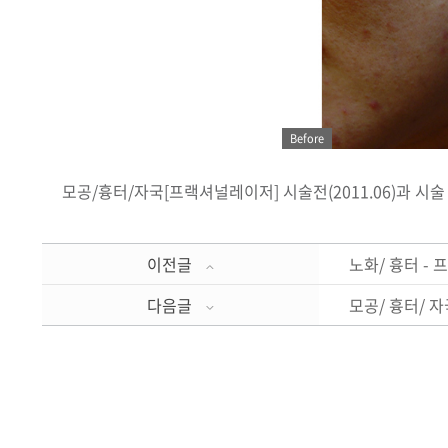
Before
모공/흉터/자국[프랙셔널레이저] 시술전(2011.06)과 시술 2
이전글
노화/ 흉터 -
다음글
모공/ 흉터/ 