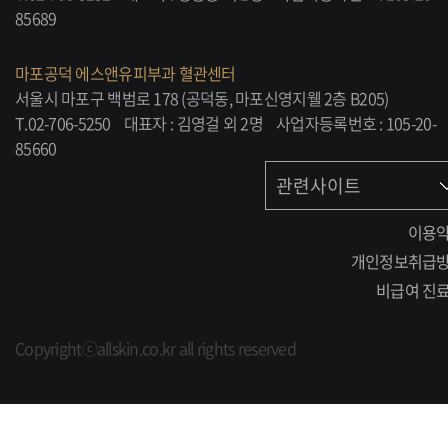
85689
마포공덕 에스앤유피부과 혈관센터
서울시 마포구 백범로 178 (공덕동, 마포신영지웰 2층 B205)
T.02-706-5250
대표자 : 김영걸 외 2명
사업자등록번호 : 105-20-
85660
관련사이트
이용
개인정보취급
비급여 진
Copyrightⓒallskin.co.kr all rights reserved