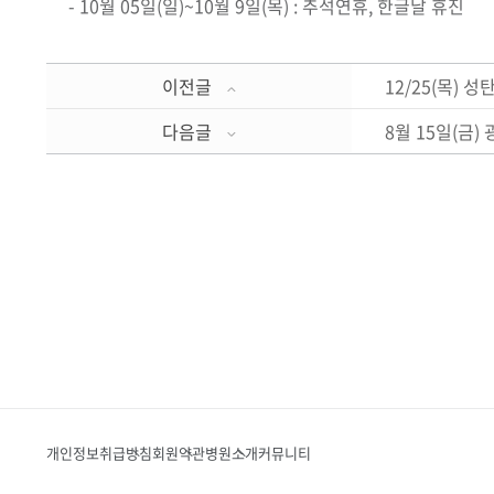
- 10월 05일(일)~10월 9일(목) : 추석연휴, 한글날 휴진
이전글
12/25(목) 성탄
다음글
8월 15일(금)
개인정보취급방침
회원약관
병원소개
커뮤니티