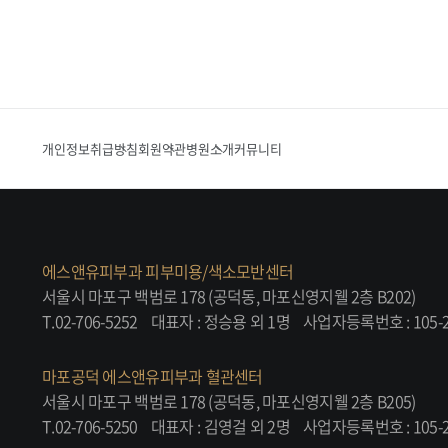
개인정보취급방침
회원약관
병원소개
커뮤니티
에스앤유피부과 피부미용/색소모반센터
서울시 마포구 백범로 178 (공덕동, 마포신영지웰 2층 B202)
T.02-706-5252
대표자 : 정승용 외 1명
사업자등록번호 : 105-2
마포공덕 에스앤유피부과 혈관센터
서울시 마포구 백범로 178 (공덕동, 마포신영지웰 2층 B205)
T.02-706-5250
대표자 : 김영걸 외 2명
사업자등록번호 : 105-2