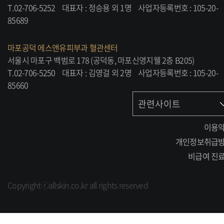
T.02-706-5252
대표자 : 정승용 외 1명
사업자등록번호 : 105-20-
85689
마포공덕 에스앤유피부과 혈관센터
서울시 마포구 백범로 178 (공덕동, 마포신영지웰 2층 B205)
T.02-706-5250
대표자 : 김영걸 외 2명
사업자등록번호 : 105-20-
85660
관련사이트
이용
개인정보취급
비급여 진
Copyrightⓒallskin.co.kr all rights reserved