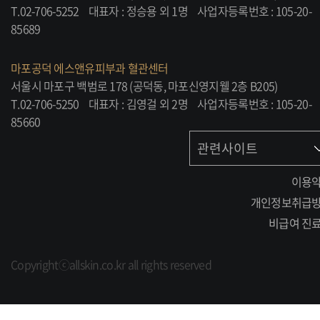
T.02-706-5252
대표자 : 정승용 외 1명
사업자등록번호 : 105-20-
85689
마포공덕 에스앤유피부과 혈관센터
서울시 마포구 백범로 178 (공덕동, 마포신영지웰 2층 B205)
T.02-706-5250
대표자 : 김영걸 외 2명
사업자등록번호 : 105-20-
85660
관련사이트
이용
개인정보취급
비급여 진
Copyrightⓒallskin.co.kr all rights reserved